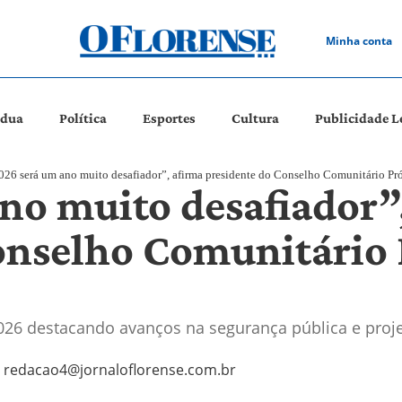
Minha conta
ádua
Política
Esportes
Cultura
Publicidade L
026 será um ano muito desafiador”, afirma presidente do Conselho Comunitário Pr
no muito desafiador”
onselho Comunitário
026 destacando avanços na segurança pública e proj
redacao4@jornaloflorense.com.br