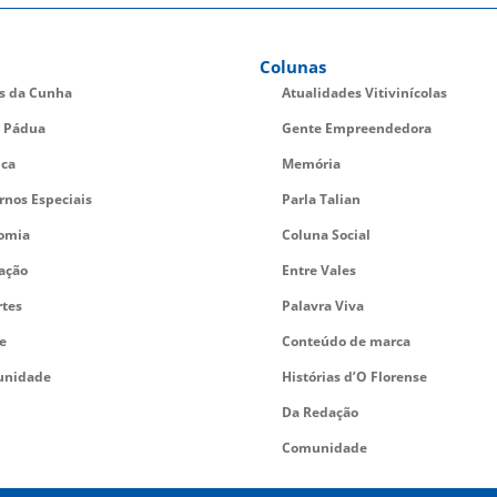
Colunas
es da Cunha
Atualidades Vitivinícolas
 Pádua
Gente Empreendedora
ica
Memória
rnos Especiais
Parla Talian
omia
Coluna Social
ação
Entre Vales
rtes
Palavra Viva
e
Conteúdo de marca
nidade
Histórias d’O Florense
Da Redação
Comunidade