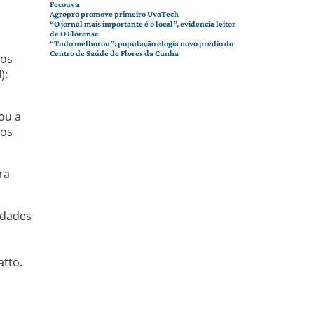
Fecouva
Agropro promove primeiro UvaTech
“O jornal mais importante é o local”, evidencia leitor
de O Florense
“Tudo melhorou”: população elogia novo prédio do
Centro de Saúde de Flores da Cunha
 os
):
ou a
vos
ra
idades
atto.