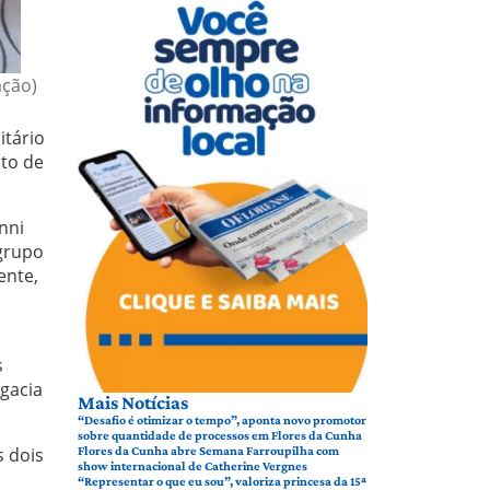
ação)
itário
to de
nni
 grupo
ente,
s
gacia
Mais Notícias
“Desafio é otimizar o tempo”, aponta novo promotor
sobre quantidade de processos em Flores da Cunha
 dois
Flores da Cunha abre Semana Farroupilha com
show internacional de Catherine Vergnes
“Representar o que eu sou”, valoriza princesa da 15ª