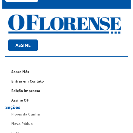
ASSINE
Sobre Nós
Entrar em Contato
Edição Impressa
Assine OF
Seções
Flores da Cunha
Nova Pádua