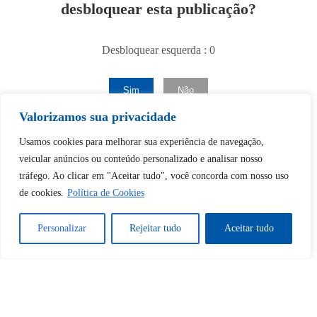
desbloquear esta publicação?
Desbloquear esquerda : 0
Sim
Não
Valorizamos sua privacidade
Usamos cookies para melhorar sua experiência de navegação,
veicular anúncios ou conteúdo personalizado e analisar nosso
tráfego. Ao clicar em "Aceitar tudo", você concorda com nosso uso
de cookies.
Política de Cookies
Tem certeza de que deseja
Personalizar
Rejeitar tudo
Aceitar tudo
cancelar a assinatura?
Sim
Não