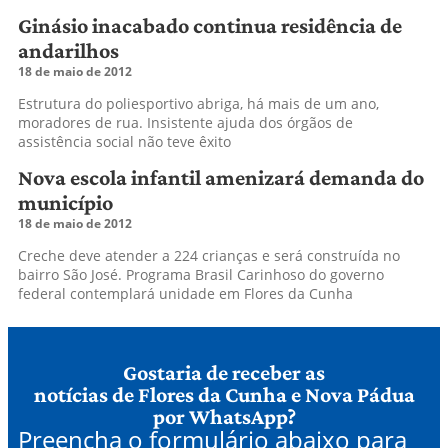
Ginásio inacabado continua residência de
andarilhos
18 de maio de 2012
Estrutura do poliesportivo abriga, há mais de um ano,
moradores de rua. Insistente ajuda dos órgãos de
assistência social não teve êxito
Nova escola infantil amenizará demanda do
município
18 de maio de 2012
Creche deve atender a 224 crianças e será construída no
bairro São José. Programa Brasil Carinhoso do governo
federal contemplará unidade em Flores da Cunha
Gostaria de receber as
notícias de Flores da Cunha e Nova Pádua
por WhatsApp?
Preencha o formulário abaixo para