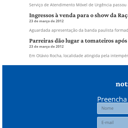
Serviço de Atendimento Móvel de Urgência passou 
Ingressos à venda para o show da Raç
23 de março de 2012
Aguardada apresentação da banda paulista formada
Parreiras dão lugar a tomateiros após
23 de março de 2012
Em Otávio Rocha, localidade atingida pela intempé
not
Preencha 