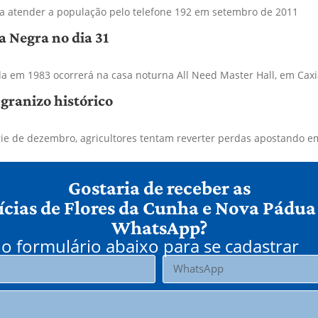
a atender a população pelo telefone 192 em setembro de 2011
a Negra no dia 31
 em 1983 ocorrerá na casa noturna All Need Master Hall, em Caxi
 granizo histórico
rie de dezembro, agricultores tentam reverter perdas apostando em
Gostaria de receber as
ícias de Flores da Cunha e Nova Pádua
WhatsApp?
o formulário abaixo para se cadastrar