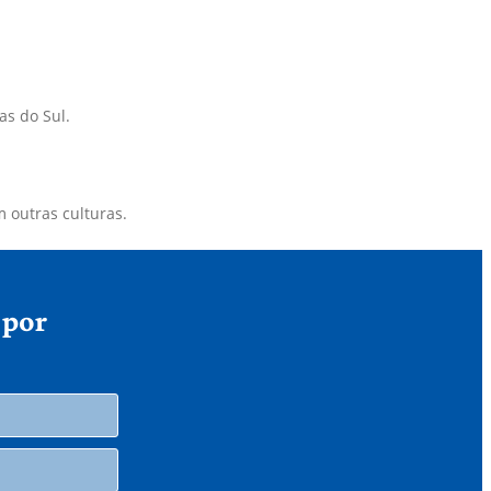
as do Sul.
 outras culturas.
 por