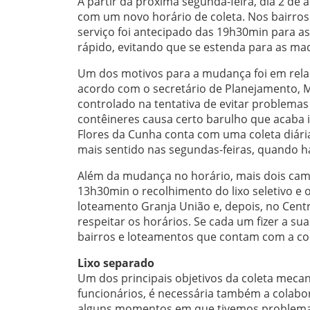
A partir da próxima segunda-feira, dia 2 de 
com um novo horário de coleta. Nos bairros
serviço foi antecipado das 19h30min para a
rápido, evitando que se estenda para as m
Um dos motivos para a mudança foi em relaç
acordo com o secretário de Planejamento, Me
controlado na tentativa de evitar problem
contêineres causa certo barulho que acaba i
Flores da Cunha conta com uma coleta diári
mais sentido nas segundas-feiras, quando h
Além da mudança no horário, mais dois caminh
13h30min o recolhimento do lixo seletivo e o
loteamento Granja União e, depois, no Cent
respeitar os horários. Se cada um fizer a s
bairros e loteamentos que contam com a col
Lixo separado
Um dos principais objetivos da coleta meca
funcionários, é necessária também a colabo
alguns momentos em que tivemos problemas 