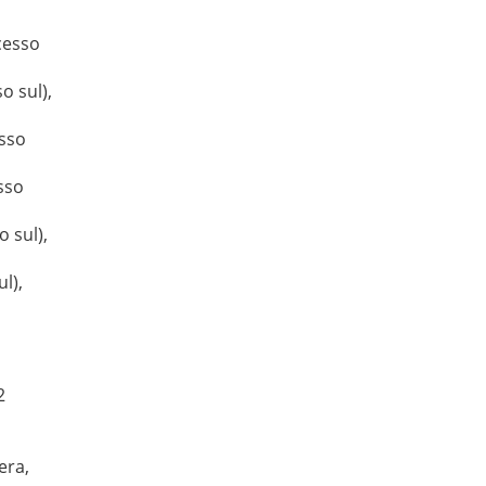
cesso
o sul),
esso
sso
o sul),
l),
2
era,