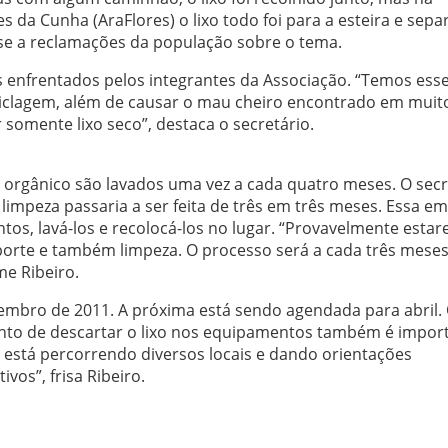
 da Cunha (AraFlores) o lixo todo foi para a esteira e sep
-se a reclamações da população sobre o tema.
 enfrentados pelos integrantes da Associação. “Temos ess
ciclagem, além de causar o mau cheiro encontrado em muit
r somente lixo seco”, destaca o secretário.
 e orgânico são lavados uma vez a cada quatro meses. O secr
impeza passaria a ser feita de três em três meses. Essa e
ntos, lavá-los e recolocá-los no lugar. “Provavelmente esta
orte e também limpeza. O processo será a cada três meses
me Ribeiro.
ezembro de 2011. A próxima está sendo agendada para abril.
to de descartar o lixo nos equipamentos também é impor
o está percorrendo diversos locais e dando orientações
vos”, frisa Ribeiro.