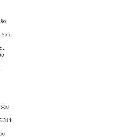
São
e São
o.
ão
o
e
 São
S 314
São