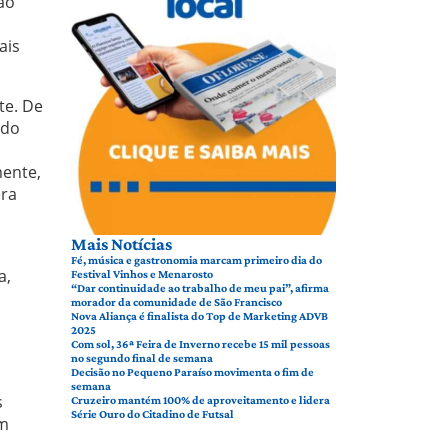
ão
ais
te. De
ndo
mente,
era
Mais Notícias
Fé, música e gastronomia marcam primeiro dia do
a,
Festival Vinhos e Menarosto
“Dar continuidade ao trabalho de meu pai”, afirma
morador da comunidade de São Francisco
Nova Aliança é finalista do Top de Marketing ADVB
2025
Com sol, 36ª Feira de Inverno recebe 15 mil pessoas
no segundo final de semana
Decisão no Pequeno Paraíso movimenta o fim de
semana
s
Cruzeiro mantém 100% de aproveitamento e lidera
Série Ouro do Citadino de Futsal
Em