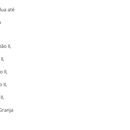
dua até
o
ão II,
II,
 II,
 II,
I,
 Granja