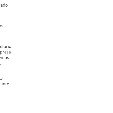
arado
e
os
etário
mpresa
remos
,
 O
tante