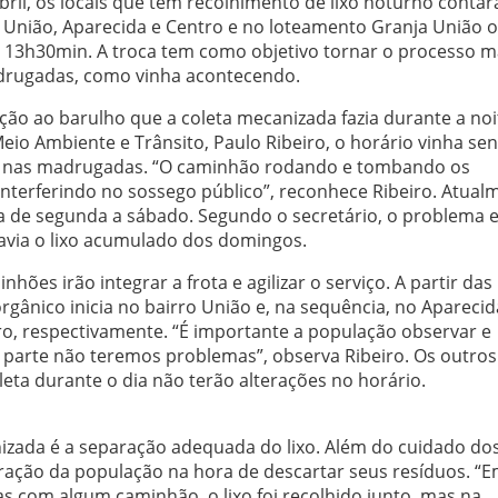
abril, os locais que têm recolhimento de lixo noturno contar
 União, Aparecida e Centro e no loteamento Granja União o
s 13h30min. A troca tem como objetivo tornar o processo m
adrugadas, como vinha acontecendo.
ão ao barulho que a coleta mecanizada fazia durante a noi
io Ambiente e Trânsito, Paulo Ribeiro, o horário vinha se
as nas madrugadas. “O caminhão rodando e tombando os
nterferindo no sossego público”, reconhece Ribeiro. Atual
a de segunda a sábado. Segundo o secretário, o problema 
avia o lixo acumulado dos domingos.
ões irão integrar a frota e agilizar o serviço. A partir das
rgânico inicia no bairro União e, na sequência, no Aparecid
ro, respectivamente. “É importante a população observar e
ua parte não teremos problemas”, observa Ribeiro. Os outros
eta durante o dia não terão alterações no horário.
nizada é a separação adequada do lixo. Além do cuidado do
ração da população na hora de descartar seus resíduos. “
com algum caminhão, o lixo foi recolhido junto, mas na