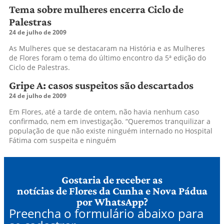
Tema sobre mulheres encerra Ciclo de
Palestras
24 de julho de 2009
As Mulheres que se destacaram na História e as Mulheres
de Flores foram o tema do último encontro da 5ª edição do
Ciclo de Palestras.
Gripe A: casos suspeitos são descartados
24 de julho de 2009
Em Flores, até a tarde de ontem, não havia nenhum caso
confirmado, nem em investigação. “Queremos tranquilizar a
população de que não existe ninguém internado no Hospital
Fátima com suspeita e ninguém
Gostaria de receber as
notícias de Flores da Cunha e Nova Pádua
por WhatsApp?
Preencha o formulário abaixo para