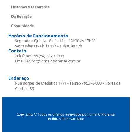
Histórias d’O Florense
Da Redação
Comunidade
Horário de Funcionamento
Segunda a Quinta - 8h às 12h - 13h30 às 17h30
Sextas-feiras - 8h às 12h - 13h30 às 17h
Contato
Telefone: +55 (54) 3279.3000
Email: editor@jornaloflorense.com.br
Endereço
Rua Borges de Medeiros 1771 - Térreo - 95270-000 - Flores da
Cunha - RS
Copyrights © Todos os direitos reservados por Jornal O Florense.
Políticas de Privacidade