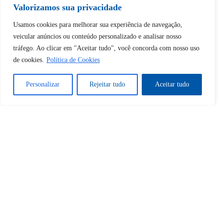
Valorizamos sua privacidade
Desbloquear esquerda : 0
Usamos cookies para melhorar sua experiência de navegação,
veicular anúncios ou conteúdo personalizado e analisar nosso
tráfego. Ao clicar em "Aceitar tudo", você concorda com nosso uso
Sim
Não
de cookies.
Política de Cookies
Personalizar
Rejeitar tudo
Aceitar tudo
Tem certeza de que deseja
cancelar a assinatura?
Sim
Não