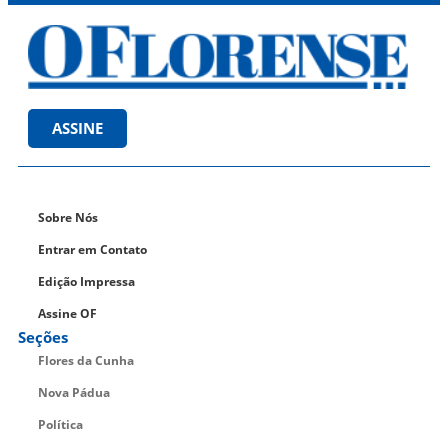
ASSINE
Sobre Nós
Entrar em Contato
Edição Impressa
Assine OF
Seções
Flores da Cunha
Nova Pádua
Política