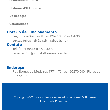
Conteúdo de marca
Histórias d’O Florense
Da Redação
Comunidade
Horário de Funcionamento
Segunda a Quinta - 8h às 12h - 13h30 às 17h30
Sextas-feiras - 8h às 12h - 13h30 às 17h
Contato
Telefone: +55 (54) 3279.3000
Email: editor@jornaloflorense.com.br
Endereço
Rua Borges de Medeiros 1771 - Térreo - 95270-000 - Flores da
Cunha - RS
Copyrights © Todos os direitos reservados por Jornal O Florense.
Políticas de Privacidade