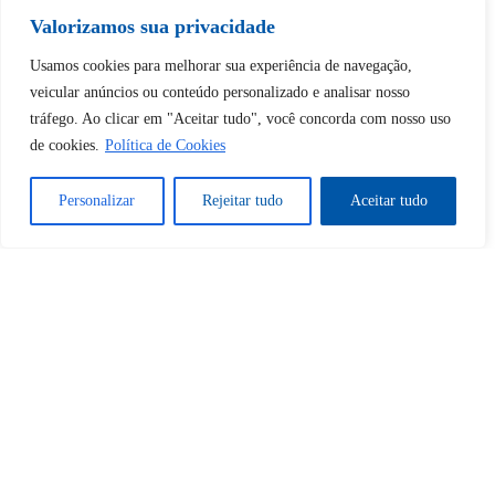
Valorizamos sua privacidade
Desbloquear esquerda : 0
Usamos cookies para melhorar sua experiência de navegação,
veicular anúncios ou conteúdo personalizado e analisar nosso
tráfego. Ao clicar em "Aceitar tudo", você concorda com nosso uso
Sim
Não
de cookies.
Política de Cookies
Personalizar
Rejeitar tudo
Aceitar tudo
Tem certeza de que deseja
cancelar a assinatura?
Sim
Não