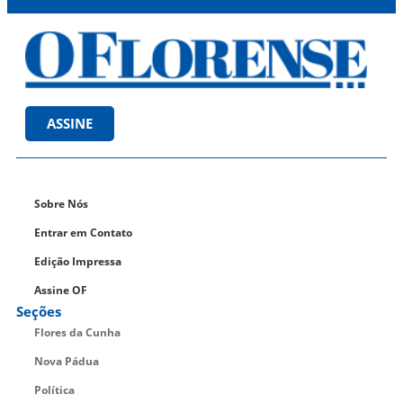
ASSINE
Sobre Nós
Entrar em Contato
Edição Impressa
Assine OF
Seções
Flores da Cunha
Nova Pádua
Política