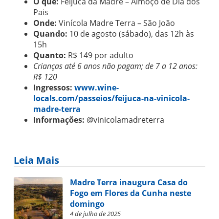
O que:
Feijuca da Madre – Almoço de Dia dos
Pais
Onde:
Vinícola Madre Terra – São João
Quando:
10 de agosto (sábado), das 12h às
15h
Quanto:
R$ 149 por adulto
Crianças até 6 anos não pagam; de 7 a 12 anos:
R$ 120
Ingressos:
www.wine-
locals.com/passeios/feijuca-na-vinicola-
madre-terra
Informações:
@vinicolamadreterra
Leia Mais
Madre Terra inaugura Casa do
Fogo em Flores da Cunha neste
domingo
4 de julho de 2025