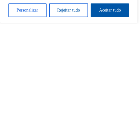
Personalizar
Rejeitar tudo
Aceitar tudo
Sim
Não
Tem certeza de que deseja
cancelar a assinatura?
Sim
Não