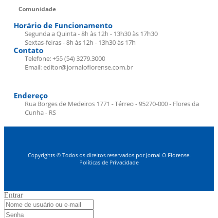
Comunidade
Horário de Funcionamento
Segunda a Quinta - 8h às 12h - 13h30 às 17h30
Sextas-feiras - 8h às 12h - 13h30 às 17h
Contato
Telefone: +55 (54) 3279.3000
Email: editor@jornaloflorense.com.br
Endereço
Rua Borges de Medeiros 1771 - Térreo - 95270-000 - Flores da
Cunha - RS
Copyrights © Todos os direitos reservados por Jornal O Florense.
Políticas de Privacidade
Entrar