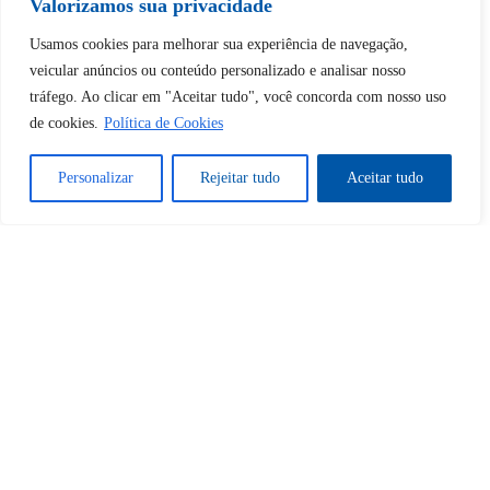
Valorizamos sua privacidade
Desbloquear esquerda : 0
Usamos cookies para melhorar sua experiência de navegação,
veicular anúncios ou conteúdo personalizado e analisar nosso
tráfego. Ao clicar em "Aceitar tudo", você concorda com nosso uso
Sim
Não
de cookies.
Política de Cookies
Personalizar
Rejeitar tudo
Aceitar tudo
Tem certeza de que deseja
cancelar a assinatura?
Sim
Não