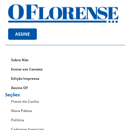
ASSINE
Sobre Nós
Entrar em Contato
Edição Impressa
Assine OF
Seções
Flores da Cunha
Nova Pádua
Política
Cadernos Especiais