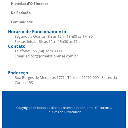
Histórias d’O Florense
Da Redação
Comunidade
Horário de Funcionamento
Segunda a Quinta - 8h às 12h - 13h30 às 17h30
Sextas-feiras - 8h às 12h - 13h30 às 17h
Contato
Telefone: +55 (54) 3279.3000
Email: editor@jornaloflorense.com.br
Endereço
Rua Borges de Medeiros 1771 - Térreo - 95270-000 - Flores da
Cunha - RS
Copyrights © Todos os direitos reservados por Jornal O Florense.
Políticas de Privacidade