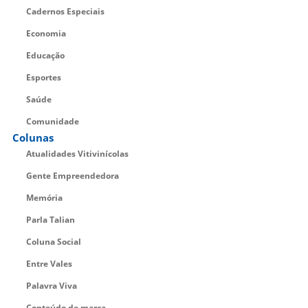
Cadernos Especiais
Economia
Educação
Esportes
Saúde
Comunidade
Colunas
Atualidades Vitivinícolas
Gente Empreendedora
Memória
Parla Talian
Coluna Social
Entre Vales
Palavra Viva
Conteúdo de marca