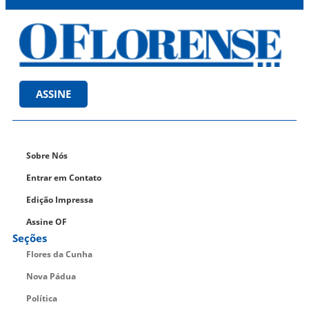
ASSINE
Sobre Nós
Entrar em Contato
Edição Impressa
Assine OF
Seções
Flores da Cunha
Nova Pádua
Política