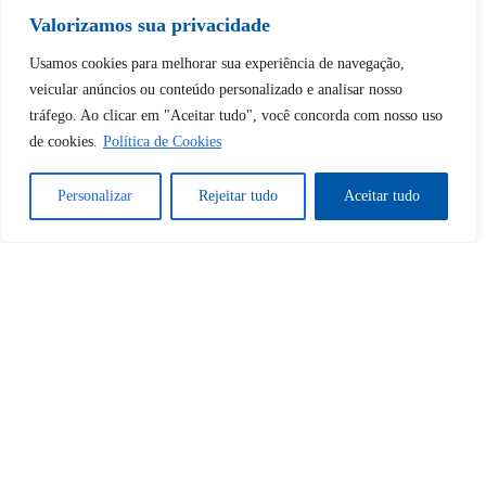
Valorizamos sua privacidade
Desbloquear esquerda : 0
Usamos cookies para melhorar sua experiência de navegação,
veicular anúncios ou conteúdo personalizado e analisar nosso
tráfego. Ao clicar em "Aceitar tudo", você concorda com nosso uso
Sim
Não
de cookies.
Política de Cookies
Personalizar
Rejeitar tudo
Aceitar tudo
Tem certeza de que deseja
cancelar a assinatura?
Sim
Não