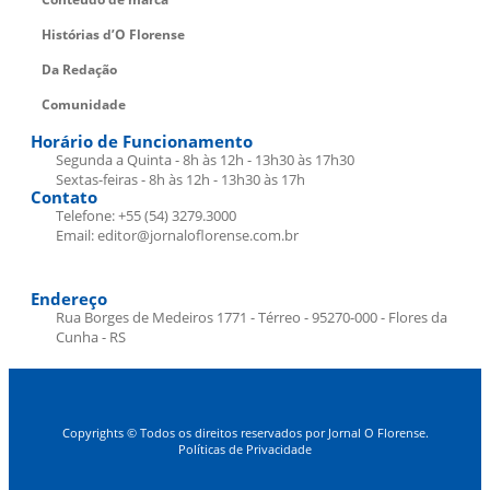
Histórias d’O Florense
Da Redação
Comunidade
Horário de Funcionamento
Segunda a Quinta - 8h às 12h - 13h30 às 17h30
Sextas-feiras - 8h às 12h - 13h30 às 17h
Contato
Telefone: +55 (54) 3279.3000
Email: editor@jornaloflorense.com.br
Endereço
Rua Borges de Medeiros 1771 - Térreo - 95270-000 - Flores da
Cunha - RS
Copyrights © Todos os direitos reservados por Jornal O Florense.
Políticas de Privacidade