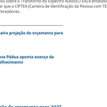
alou sobre o Transtorno do Espectro Autista (TEA) e enfatizo
r que a CIPTEA (Carteira de Identificação da Pessoa com TE
Vereadores.
eira projeção do orçamento para
Nova Pádua aponta avanço da
velhecimento
ção do orçamento para 2027