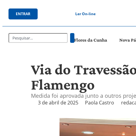
ENTRAR
Ler On-line
Flores da Cunha
Nova P
Via do Travessã
Flamengo
Medida foi aprovada junto a outros proj
3 de abril de 2025
Paola Castro
redac