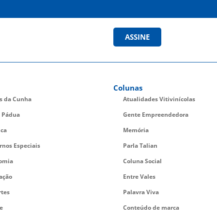
ASSINE
Colunas
es da Cunha
Atualidades Vitivinícolas
 Pádua
Gente Empreendedora
ica
Memória
rnos Especiais
Parla Talian
omia
Coluna Social
ação
Entre Vales
rtes
Palavra Viva
e
Conteúdo de marca