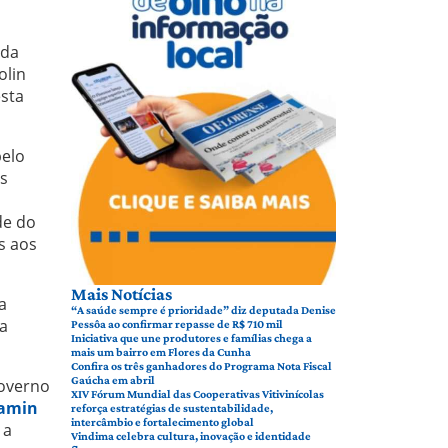
ada
olin
sta
pelo
as
de do
s aos
Mais Notícias
a
“A saúde sempre é prioridade” diz deputada Denise
a
Pessôa ao confirmar repasse de R$ 710 mil
Iniciativa que une produtores e famílias chega a
mais um bairro em Flores da Cunha
Confira os três ganhadores do Programa Nota Fiscal
Gaúcha em abril
governo
XIV Fórum Mundial das Cooperativas Vitivinícolas
jamin
reforça estratégias de sustentabilidade,
intercâmbio e fortalecimento global
 a
Vindima celebra cultura, inovação e identidade