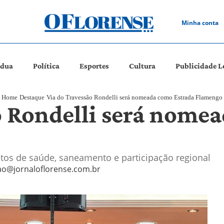
Minha conta
ádua
Política
Esportes
Cultura
Publicidade L
Home
Destaque
Via do Travessão Rondelli será nomeada como Estrada Flamengo
o Rondelli será nome
etos de saúde, saneamento e participação regional
ao@jornaloflorense.com.br