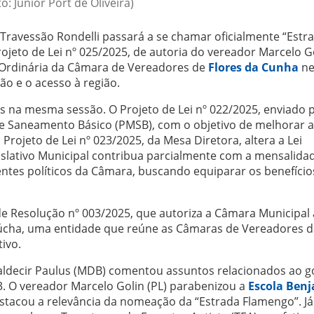
to: Júnior Port de Oliveira)
 Travessão Rondelli passará a se chamar oficialmente “Estr
jeto de Lei nº 025/2025, de autoria do vereador Marcelo G
o Ordinária da Câmara de Vereadores de
Flores da Cunha
ne
ação e o acesso à região.
s na mesma sessão. O Projeto de Lei nº 022/2025, enviado 
 de Saneamento Básico (PMSB), com o objetivo de melhorar 
rojeto de Lei nº 023/2025, da Mesa Diretora, altera a Lei
islativo Municipal contribua parcialmente com a mensalida
entes políticos da Câmara, buscando equiparar os benefício
de Resolução nº 003/2025, que autoriza a Câmara Municipal 
aúcha, uma entidade que reúne as Câmaras de Vereadores d
ivo.
aldecir Paulus (MDB) comentou assuntos relacionados ao 
23. O vereador Marcelo Golin (PL) parabenizou a
Escola Ben
stacou a relevância da nomeação da “Estrada Flamengo”. Já