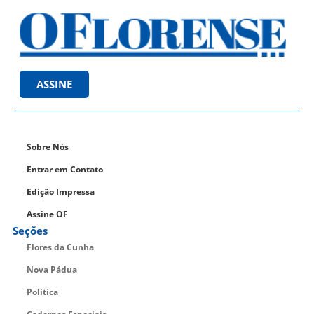
ASSINE
Sobre Nós
Entrar em Contato
Edição Impressa
Assine OF
Seções
Flores da Cunha
Nova Pádua
Política