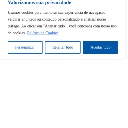
Valorizamos sua privacidade
Desbloquear esquerda : 0
Usamos cookies para melhorar sua experiência de navegação,
veicular anúncios ou conteúdo personalizado e analisar nosso
tráfego. Ao clicar em "Aceitar tudo", você concorda com nosso uso
Sim
Não
de cookies.
Política de Cookies
Personalizar
Rejeitar tudo
Aceitar tudo
Tem certeza de que deseja
cancelar a assinatura?
Sim
Não