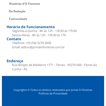
Histórias d’O Florense
Da Redação
Comunidade
Horário de Funcionamento
Segunda a Quinta - 8h às 12h - 13h30 às 17h30
Sextas-feiras - 8h às 12h - 13h30 às 17h
Contato
Telefone: +55 (54) 3279.3000
Email: editor@jornaloflorense.com.br
Endereço
Rua Borges de Medeiros 1771 - Térreo - 95270-000 - Flores da
Cunha - RS
Copyrights © Todos os direitos reservados por Jornal O Florense.
Políticas de Privacidade