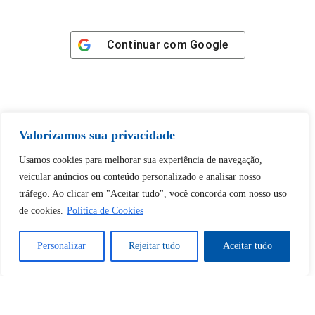
Continuar com
Google
Valorizamos sua privacidade
Tem certeza de que deseja
desbloquear esta publicação?
Usamos cookies para melhorar sua experiência de navegação,
veicular anúncios ou conteúdo personalizado e analisar nosso
tráfego. Ao clicar em "Aceitar tudo", você concorda com nosso uso
Desbloquear esquerda : 0
de cookies.
Política de Cookies
Sim
Não
Personalizar
Rejeitar tudo
Aceitar tudo