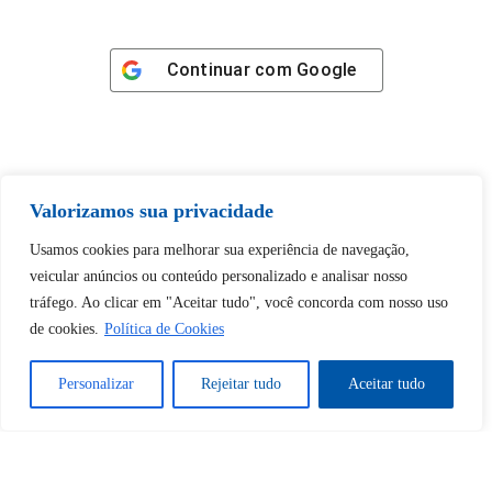
Continuar com
Google
Valorizamos sua privacidade
Tem certeza de que deseja
desbloquear esta publicação?
Usamos cookies para melhorar sua experiência de navegação,
veicular anúncios ou conteúdo personalizado e analisar nosso
tráfego. Ao clicar em "Aceitar tudo", você concorda com nosso uso
Desbloquear esquerda : 0
de cookies.
Política de Cookies
Sim
Não
Personalizar
Rejeitar tudo
Aceitar tudo