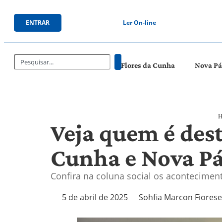
ENTRAR
Ler On-line
Flores da Cunha
Nova P
H
Veja quem é dest
Cunha e Nova P
Confira na coluna social os acontecim
5 de abril de 2025
Sohfia Marcon Fiorese