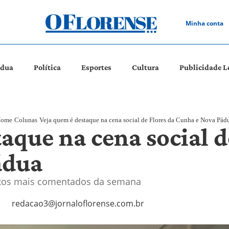
Minha conta
ádua
Política
Esportes
Cultura
Publicidade L
ome
Colunas
Veja quem é destaque na cena social de Flores da Cunha e Nova Pád
aque na cena social d
ádua
entos mais comentados da semana
redacao3@jornaloflorense.com.br