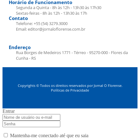
Horário de Funcionamento
Segunda a Quinta - 8h às 12h - 13h30 às 17h30
Sextas-feiras - 8h às 12h - 13h30 às 17h
Contato
Telefone: +55 (54) 3279.3000
Email: editor@jornaloflorense.com.br
Endereço
Rua Borges de Medeiros 1771 - Térreo - 95270-000 - Flores da
Cunha - RS
Copyrights © Todos os direitos reservados por Jornal O Florense.
Políticas de Privacidade
Entrar
Mantenha-me conectado até que eu saia