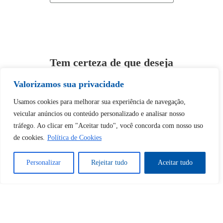
Tem certeza de que deseja
desbloquear esta publicação?
Valorizamos sua privacidade
Usamos cookies para melhorar sua experiência de navegação,
Desbloquear esquerda : 0
veicular anúncios ou conteúdo personalizado e analisar nosso
tráfego. Ao clicar em "Aceitar tudo", você concorda com nosso uso
Sim
Não
de cookies.
Política de Cookies
Personalizar
Rejeitar tudo
Aceitar tudo