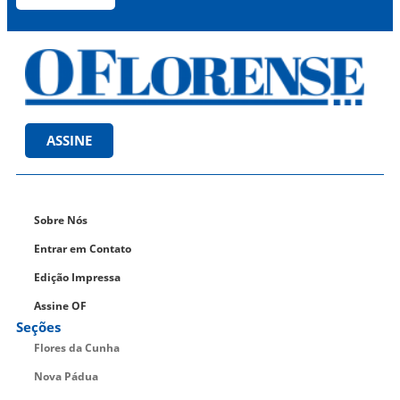
ASSINE
Sobre Nós
Entrar em Contato
Edição Impressa
Assine OF
Seções
Flores da Cunha
Nova Pádua