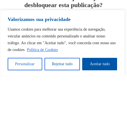
desbloquear esta publicação?
Valorizamos sua privacidade
Desbloquear esquerda : 0
Usamos cookies para melhorar sua experiência de navegação,
veicular anúncios ou conteúdo personalizado e analisar nosso
Sim
Não
tráfego. Ao clicar em "Aceitar tudo", você concorda com nosso uso
de cookies.
Política de Cookies
Personalizar
Rejeitar tudo
Aceitar tudo
Tem certeza de que deseja
cancelar a assinatura?
Sim
Não