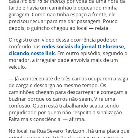
casa
(no dia 18 de março)
por volta da uma hora da
tarde e havia um caminhão bloqueando minha
garagem. Como não tinha espaço à frente, ele
precisou recuar para me dar passagem. Pouco
depois, o guincho chegou ao local — relata.
O registro em vídeo dessa ocorrência pode ser
conferido nas
redes sociais do jornal O Florense,
clicando neste link
. Em outro episódio, segundo o
morador, a irregularidade envolvia mais de um
veículo.
— Já aconteceu até de três carros ocuparem a vaga
de carga e descarga ao mesmo tempo. Os
caminhões chegam para descarregar e começam a
buzinar porque os carros não saem. Vira uma
confusão. Quem está trabalhando acaba sendo
prejudicado por quem não respeita a sinalização.
Falta mais consciência — afirma.
No local, na Rua Severo Ravizzoni, há uma placa que
orienta sobre a restrição das vagas para cargas e