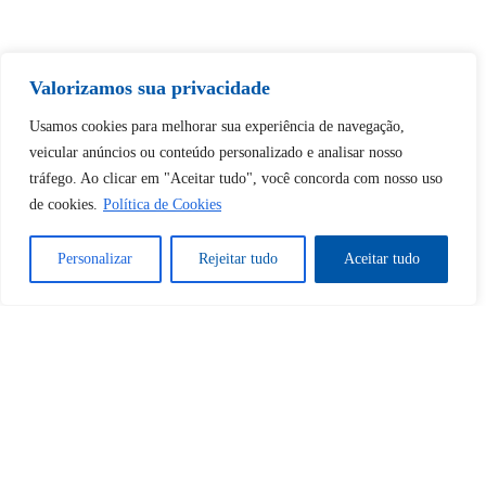
Valorizamos sua privacidade
Tem certeza de que deseja
desbloquear esta publicação?
Usamos cookies para melhorar sua experiência de navegação,
veicular anúncios ou conteúdo personalizado e analisar nosso
tráfego. Ao clicar em "Aceitar tudo", você concorda com nosso uso
Desbloquear esquerda : 0
de cookies.
Política de Cookies
Sim
Não
Personalizar
Rejeitar tudo
Aceitar tudo
Tem certeza de que deseja
cancelar a assinatura?