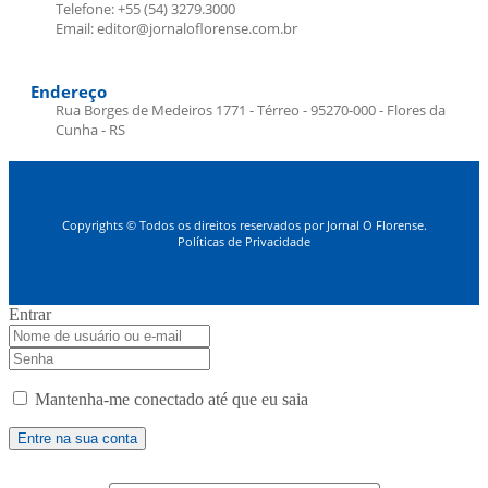
Telefone: +55 (54) 3279.3000
Email: editor@jornaloflorense.com.br
Endereço
Rua Borges de Medeiros 1771 - Térreo - 95270-000 - Flores da
Cunha - RS
Copyrights © Todos os direitos reservados por Jornal O Florense.
Políticas de Privacidade
Entrar
Mantenha-me conectado até que eu saia