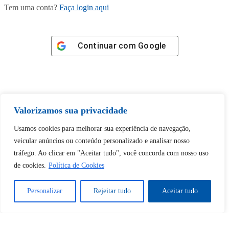
Tem uma conta?
Faça login aqui
Continuar com
Google
Valorizamos sua privacidade
Tem certeza de que deseja
desbloquear esta publicação?
Usamos cookies para melhorar sua experiência de navegação,
veicular anúncios ou conteúdo personalizado e analisar nosso
tráfego. Ao clicar em "Aceitar tudo", você concorda com nosso uso
Desbloquear esquerda : 0
de cookies.
Política de Cookies
Sim
Não
Personalizar
Rejeitar tudo
Aceitar tudo