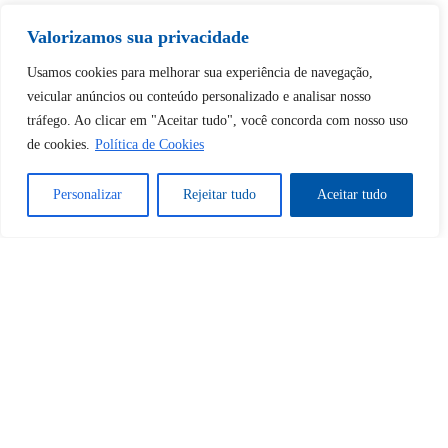
Valorizamos sua privacidade
Usamos cookies para melhorar sua experiência de navegação,
Tem certeza de que deseja
veicular anúncios ou conteúdo personalizado e analisar nosso
desbloquear esta publicação?
tráfego. Ao clicar em "Aceitar tudo", você concorda com nosso uso
de cookies.
Política de Cookies
Desbloquear esquerda : 0
Personalizar
Rejeitar tudo
Aceitar tudo
Sim
Não
Tem certeza de que deseja
cancelar a assinatura?