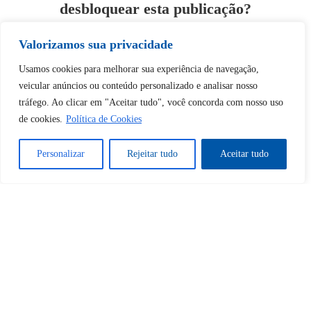
desbloquear esta publicação?
Valorizamos sua privacidade
Desbloquear esquerda : 0
Usamos cookies para melhorar sua experiência de navegação,
veicular anúncios ou conteúdo personalizado e analisar nosso
Sim
Não
tráfego. Ao clicar em "Aceitar tudo", você concorda com nosso uso
de cookies.
Política de Cookies
Personalizar
Rejeitar tudo
Aceitar tudo
Tem certeza de que deseja
cancelar a assinatura?
Sim
Não