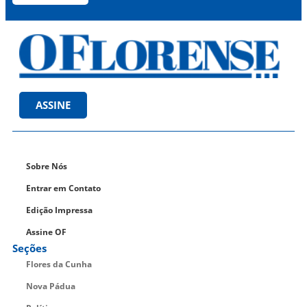
ASSINE
Sobre Nós
Entrar em Contato
Edição Impressa
Assine OF
Seções
Flores da Cunha
Nova Pádua