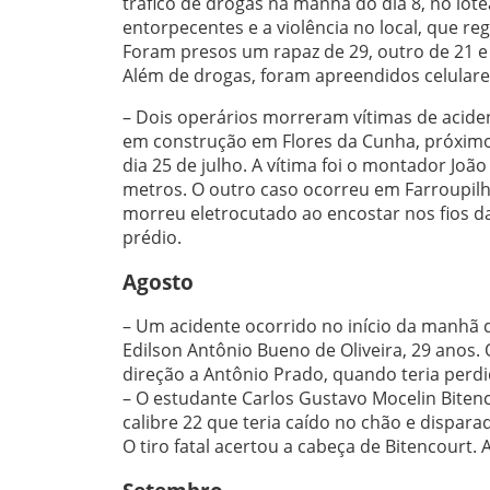
tráfico de drogas na manhã do dia 8, no lot
entorpecentes e a violência no local, que r
Foram presos um rapaz de 29, outro de 21 e
Além de drogas, foram apreendidos celulares
– Dois operários morreram vítimas de aciden
em construção em Flores da Cunha, próximo à
dia 25 de julho. A vítima foi o montador Joã
metros. O outro caso ocorreu em Farroupilha,
morreu eletrocutado ao encostar nos fios da
prédio.
Agosto
– Um acidente ocorrido no início da manhã 
Edilson Antônio Bueno de Oliveira, 29 anos
direção a Antônio Prado, quando teria perdi
– O estudante Carlos Gustavo Mocelin Bite
calibre 22 que teria caído no chão e dispar
O tiro fatal acertou a cabeça de Bitencourt.