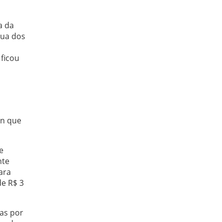
a da
Rua dos
 ficou
on que
e
nte
ara
de R$ 3
sas por