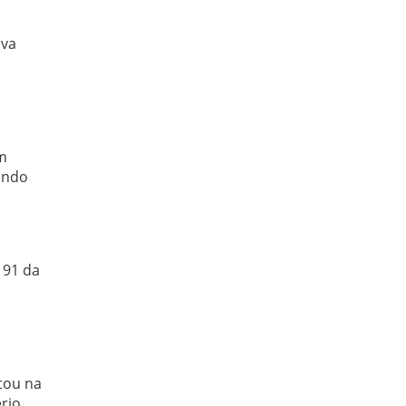
ova
m
ando
 91 da
tou na
rio