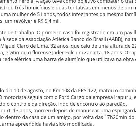
eamento Pérola. A ação teve como objetivo combater o tráfi
egistrou três homicídios e duas tentativas em menos de um 
 uma mulher de 51 anos, todos integrantes da mesma famíl
, um revólver e R$ 5,4 mil.
te de trabalho. O primeiro caso foi registrado em um pavi
 sede da Associação Atlética Banco do Brasil (AABB), na t
o Miguel Claro de Lima, 32 anos, que caiu de uma altura de 2
 e vitimou o florense Jader Folchini Zanatta, 18 anos. O ra
 rede elétrica uma barra de alumínio que utilizava na obra
do dia 10 de agosto, no Km 108 da ERS-122, matou o camin
. O motorista seguia com o Ford Cargo da empresa Irapuru,
do o controle da direção, indo de encontro ao paredão.
ncourt, 13 anos, morreu depois de manusear uma espingard
ado dentro da casa de um amigo, por volta das 17h20min do 
 A arma apreendida havia sido modificada.