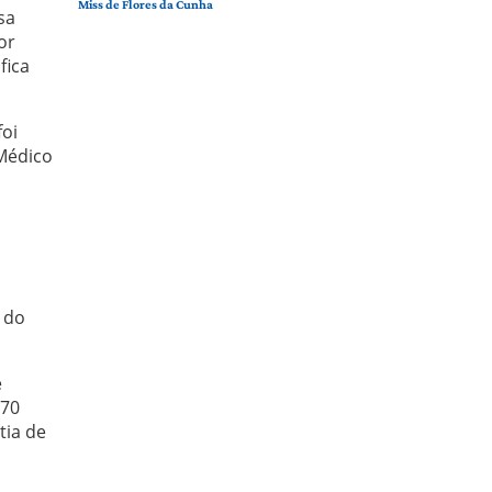
Miss de Flores da Cunha
sa
or
fica
foi
Médico
 do
e
 70
tia de