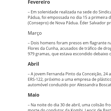
Fevereiro
– Em solenidade realizada na sede do Sindic
Pádua, foi empossada no dia 15 a primeira 
(Consepro) de Nova Pádua. Éder Salvador pr
Março
– Dois homens foram presos em flagrante na
Flores da Cunha, acusados de tráfico de dr
979 gramas, que estava escondido debaixo d
Abril
– A jovem Fernanda Pinto da Conceição, 24 a
ERS-122, próximo a uma empresa de plástico
automóvel conduzido por Alessandra Boscat
Maio
– Na noite do dia 30 de abril, uma colisão
morte do condutor da Kombi, Leocir de Basto