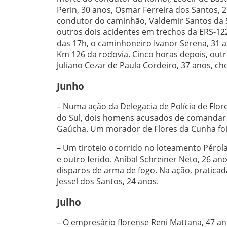
Perin, 30 anos, Osmar Ferreira dos Santos, 2
condutor do caminhão, Valdemir Santos da Si
outros dois acidentes em trechos da ERS-12
das 17h, o caminhoneiro Ivanor Serena, 31 
Km 126 da rodovia. Cinco horas depois, out
Juliano Cezar de Paula Cordeiro, 37 anos, 
Junho
– Numa ação da Delegacia de Polícia de Flo
do Sul, dois homens acusados de comandar u
Gaúcha. Um morador de Flores da Cunha foi 
– Um tiroteio ocorrido no loteamento Pérol
e outro ferido. Aníbal Schreiner Neto, 26 a
disparos de arma de fogo. Na ação, pratica
Jessel dos Santos, 24 anos.
Julho
– O empresário florense Reni Mattana, 47 an