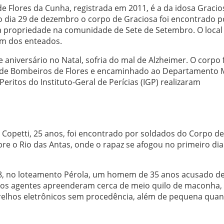
 de Flores da Cunha, registrada em 2011, é a da idosa Gracio
do dia 29 de dezembro o corpo de Graciosa foi encontrado p
 propriedade na comunidade de Sete de Setembro. O local 
um dos enteados.
 aniversário no Natal, sofria do mal de Alzheimer. O corpo 
 de Bombeiros de Flores e encaminhado ao Departamento 
Peritos do Instituto-Geral de Perícias (IGP) realizaram
o Copetti, 25 anos, foi encontrado por soldados do Corpo de
re o Rio das Antas, onde o rapaz se afogou no primeiro dia
a 18, no loteamento Pérola, um homem de 35 anos acusado d
o os agentes apreenderam cerca de meio quilo de maconha,
arelhos eletrônicos sem procedência, além de pequena quan