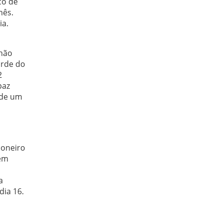
co de
mês.
ia.
lhão
arde do
2
paz
 de um
honeiro
 em
a
dia 16.