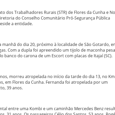
ato dos Trabalhadores Rurais (STR) de Flores da Cunha e N
diretoria do Conselho Comunitário Pró-Segurança Pública
eside a entidade.
 manhã do dia 20, próximo à localidade de São Gotardo, e
ogas. Com a dupla foi apreendido um tijolo de maconha pes
o banco do carona de um Escort com placas de Itajaí (SC).
nos, morreu atropelada no início da tarde do dia 13, no Km
s, em Flores da Cunha. Fernanda foi atropelada por um
to, 39 anos.
 frontal entre uma Kombi e um caminhão Mercedes Benz resul
s, 31 anos. Os passageiros Célio dos Santos, 53 anos, Rogé