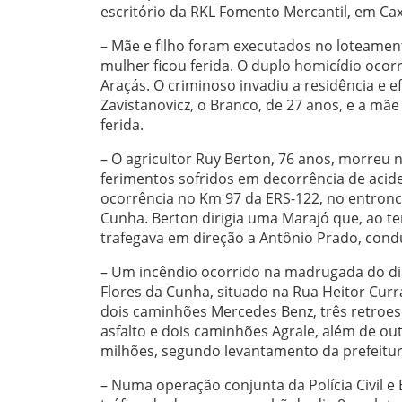
escritório da RKL Fomento Mercantil, em Caxi
– Mãe e filho foram executados no loteamento 
mulher ficou ferida. O duplo homicídio ocorr
Araçás. O criminoso invadiu a residência e e
Zavistanovicz, o Branco, de 27 anos, e a mãe d
ferida.
– O agricultor Ruy Berton, 76 anos, morreu n
ferimentos sofridos em decorrência de acide
ocorrência no Km 97 da ERS-122, no entronc
Cunha. Berton dirigia uma Marajó que, ao te
trafegava em direção a Antônio Prado, cond
– Um incêndio ocorrido na madrugada do dia
Flores da Cunha, situado na Rua Heitor Curr
dois caminhões Mercedes Benz, três retroes
asfalto e dois caminhões Agrale, além de ou
milhões, segundo levantamento da prefeitur
– Numa operação conjunta da Polícia Civil e 