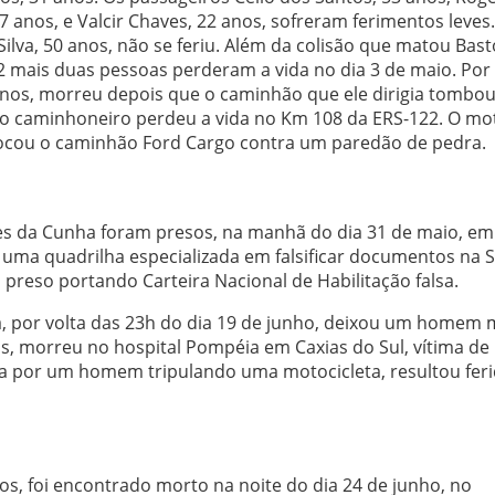
7 anos, e Valcir Chaves, 22 anos, sofreram ferimentos leves
lva, 50 anos, não se feriu. Além da colisão que matou Bast
2 mais duas pessoas perderam a vida no dia 3 de maio. Por 
anos, morreu depois que o caminhão que ele dirigia tombo
ro caminhoneiro perdeu a vida no Km 108 da ERS-122. O mo
chocou o caminhão Ford Cargo contra um paredão de pedra.
res da Cunha foram presos, na manhã do dia 31 de maio, em
ma quadrilha especializada em falsificar documentos na S
preso portando Carteira Nacional de Habilitação falsa.
a, por volta das 23h do dia 19 de junho, deixou um homem
nos, morreu no hospital Pompéia em Caxias do Sul, vítima de
da por um homem tripulando uma motocicleta, resultou fer
os, foi encontrado morto na noite do dia 24 de junho, no