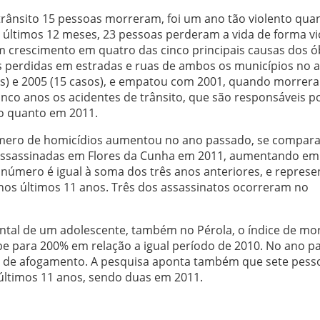
nsito 15 pessoas morreram, foi um ano tão violento qua
últimos 12 meses, 23 pessoas perderam a vida de forma vi
m crescimento em quatro das cinco principais causas dos ó
as perdidas em estradas e ruas de ambos os municípios no 
os) e 2005 (15 casos), e empatou com 2001, quando morrer
cinco anos os acidentes de trânsito, que são responsáveis p
o quanto em 2011.
número de homicídios aumentou no ano passado, se compar
 assassinadas em Flores da Cunha em 2011, aumentando e
número é igual à soma dos três anos anteriores, e represe
 nos últimos 11 anos. Três dos assassinatos ocorreram no
ntal de um adolescente, também no Pérola, o índice de mo
e para 200% em relação a igual período de 2010. No ano p
de afogamento. A pesquisa aponta também que sete pess
 últimos 11 anos, sendo duas em 2011.