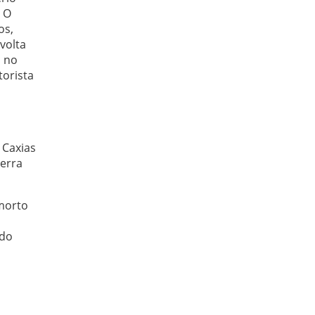
. O
os,
volta
u no
torista
 Caxias
erra
 morto
ido