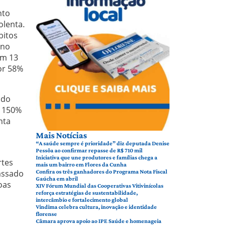
nto
olenta.
bitos
ano
am 13
or 58%
ado
m 150%
nta
Mais Notícias
“A saúde sempre é prioridade” diz deputada Denise
Pessôa ao confirmar repasse de R$ 710 mil
Iniciativa que une produtores e famílias chega a
rtes
mais um bairro em Flores da Cunha
assado
Confira os três ganhadores do Programa Nota Fiscal
Gaúcha em abril
oas
XIV Fórum Mundial das Cooperativas Vitivinícolas
reforça estratégias de sustentabilidade,
intercâmbio e fortalecimento global
Vindima celebra cultura, inovação e identidade
florense
Câmara aprova apoio ao IPE Saúde e homenageia