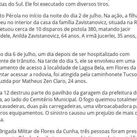
as do Sul. Ele foi executado com diversos tiros.
Pérola no início da noite do dia 2 de julho. Na ação, a filh
eu no interior da casa da família Zavistanovicz, situada na 
fetuou cerca de 10 disparos de pistola 380, matando Jacir
ele, Anilda Zavistanovicz, 64 anos. A irmã Jucerlei, 35 anos,
o dia 6 de julho, um dia depois de ser hospitalizado com
nte de trânsito. Na tarde do dia 5, ele se envolveu em uma
amento de acesso à localidade de Lagoa Bela, em Flores da
ntar acessar a rodovia, foi atingida pela caminhonete Tucs
uzida por Matheus Zen Claro, 24 anos.
 12 destruiu parte do pavilhão da garagem da prefeitura d
a, ao lado do Cemitério Municipal. O fogo queimou totalme
cavadeiras, duas pás carregadeiras, uma vibroacabadora p
tros equipamentos. O sinistro causou um prejuízo de mais 
a.
Brigada Militar de Flores da Cunha, três pessoas foram pre