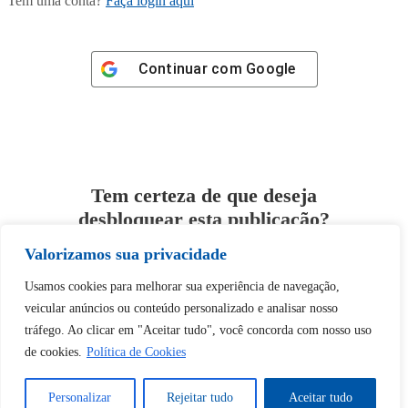
Tem uma conta?
Faça login aqui
Continuar com
Google
Tem certeza de que deseja
desbloquear esta publicação?
Valorizamos sua privacidade
Desbloquear esquerda : 0
Usamos cookies para melhorar sua experiência de navegação,
veicular anúncios ou conteúdo personalizado e analisar nosso
Sim
Não
tráfego. Ao clicar em "Aceitar tudo", você concorda com nosso uso
de cookies.
Política de Cookies
Personalizar
Rejeitar tudo
Aceitar tudo