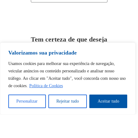
Tem certeza de que deseja
desbloquear esta publicação?
Valorizamos sua privacidade
Usamos cookies para melhorar sua experiência de navegação,
Desbloquear esquerda : 0
veicular anúncios ou conteúdo personalizado e analisar nosso
tráfego. Ao clicar em "Aceitar tudo", você concorda com nosso uso
Sim
Não
de cookies.
Política de Cookies
Personalizar
Rejeitar tudo
Aceitar tudo