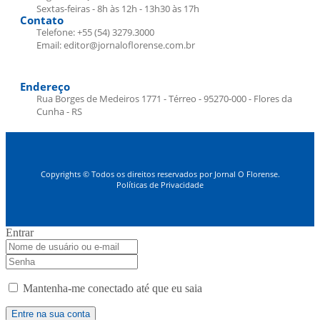
Sextas-feiras - 8h às 12h - 13h30 às 17h
Contato
Telefone: +55 (54) 3279.3000
Email: editor@jornaloflorense.com.br
Endereço
Rua Borges de Medeiros 1771 - Térreo - 95270-000 - Flores da
Cunha - RS
Copyrights © Todos os direitos reservados por Jornal O Florense.
Políticas de Privacidade
Entrar
Mantenha-me conectado até que eu saia