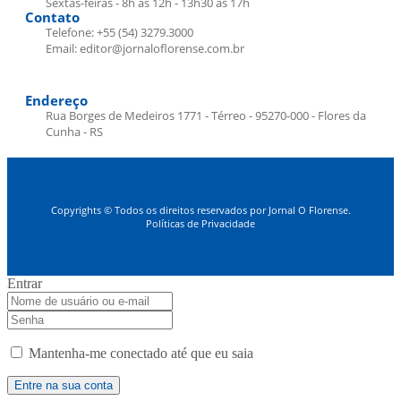
Sextas-feiras - 8h às 12h - 13h30 às 17h
Contato
Telefone: +55 (54) 3279.3000
Email: editor@jornaloflorense.com.br
Endereço
Rua Borges de Medeiros 1771 - Térreo - 95270-000 - Flores da
Cunha - RS
Copyrights © Todos os direitos reservados por Jornal O Florense.
Políticas de Privacidade
Entrar
Mantenha-me conectado até que eu saia