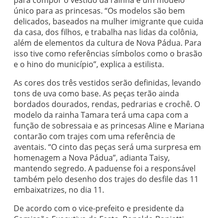
para compor o vestido da rainha e um modelo
único para as princesas. “Os modelos são bem
delicados, baseados na mulher imigrante que cuida
da casa, dos filhos, e trabalha nas lidas da colônia,
além de elementos da cultura de Nova Pádua. Para
isso tive como referências símbolos como o brasão
e o hino do município”, explica a estilista.
As cores dos três vestidos serão definidas, levando
tons de uva como base. As peças terão ainda
bordados dourados, rendas, pedrarias e crochê. O
modelo da rainha Tamara terá uma capa com a
função de sobressaia e as princesas Aline e Mariana
contarão com trajes com uma referência de
aventais. “O cinto das peças será uma surpresa em
homenagem a Nova Pádua”, adianta Taisy,
mantendo segredo. A paduense foi a responsável
também pelo desenho dos trajes do desfile das 11
embaixatrizes, no dia 11.
De acordo com o vice-prefeito e presidente da