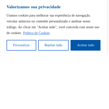
Tem uma conta?
Faça login aqui
Valorizamos sua privacidade
Usamos cookies para melhorar sua experiência de navegação,
Continuar com
Google
veicular anúncios ou conteúdo personalizado e analisar nosso
tráfego. Ao clicar em "Aceitar tudo", você concorda com nosso uso
de cookies.
Política de Cookies
Personalizar
Rejeitar tudo
Aceitar tudo
Tem certeza de que deseja
desbloquear esta publicação?
Desbloquear esquerda : 0
Sim
Não