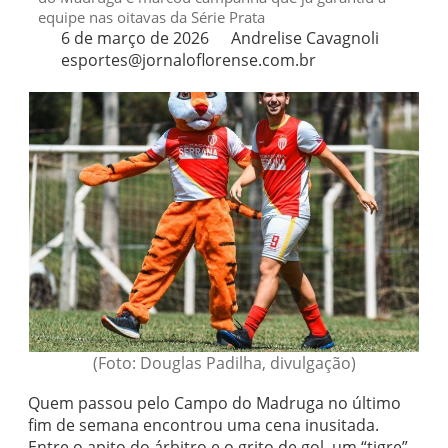
equipe nas oitavas da Série Prata
6 de março de 2026
Andrelise Cavagnoli
esportes@jornaloflorense.com.br
(Foto: Douglas Padilha, divulgação)
Quem passou pelo Campo do Madruga no último
fim de semana encontrou uma cena inusitada.
Entre o apito do árbitro e o grito de gol, um “tigre”