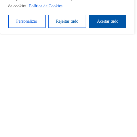
Desbloquear esquerda : 0
de cookies.
Política de Cookies
Personalizar
Rejeitar tudo
Aceitar tudo
Sim
Não
Tem certeza de que deseja
cancelar a assinatura?
Sim
Não