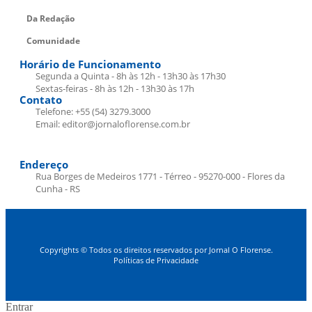
Da Redação
Comunidade
Horário de Funcionamento
Segunda a Quinta - 8h às 12h - 13h30 às 17h30
Sextas-feiras - 8h às 12h - 13h30 às 17h
Contato
Telefone: +55 (54) 3279.3000
Email: editor@jornaloflorense.com.br
Endereço
Rua Borges de Medeiros 1771 - Térreo - 95270-000 - Flores da
Cunha - RS
Copyrights © Todos os direitos reservados por Jornal O Florense.
Políticas de Privacidade
Entrar