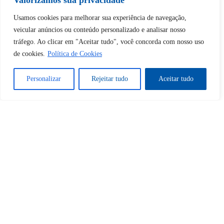
Valorizamos sua privacidade
Usamos cookies para melhorar sua experiência de navegação,
Tem certeza de que deseja
veicular anúncios ou conteúdo personalizado e analisar nosso
desbloquear esta publicação?
tráfego. Ao clicar em "Aceitar tudo", você concorda com nosso uso
de cookies.
Política de Cookies
Desbloquear esquerda : 0
Personalizar
Rejeitar tudo
Aceitar tudo
Sim
Não
Tem certeza de que deseja
cancelar a assinatura?