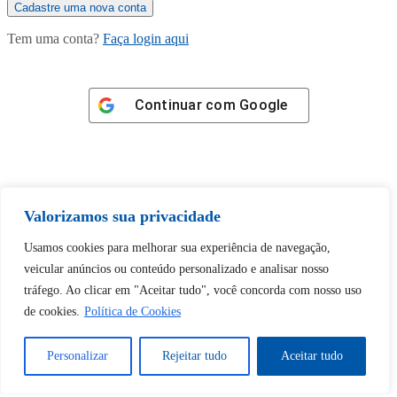
Tem uma conta?
Faça login aqui
Continuar com
Google
Valorizamos sua privacidade
Tem certeza de que deseja
Usamos cookies para melhorar sua experiência de navegação,
desbloquear esta publicação?
veicular anúncios ou conteúdo personalizado e analisar nosso
tráfego. Ao clicar em "Aceitar tudo", você concorda com nosso uso
Desbloquear esquerda : 0
de cookies.
Política de Cookies
Sim
Não
Personalizar
Rejeitar tudo
Aceitar tudo