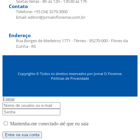
Sextas-feiras - 8h às 12h - 13h30 às 17h
Contato
Telefone: +55 (54) 3279.3000
Email: editor@jornaloflorense.com.br
Endereço
Rua Borges de Medeiros 1771 - Térreo - 95270-000 - Flores da
Cunha - RS
Copyrights © Todos os direitos reservados por Jornal O Florense.
Políticas de Privacidade
Entrar
Mantenha-me conectado até que eu saia