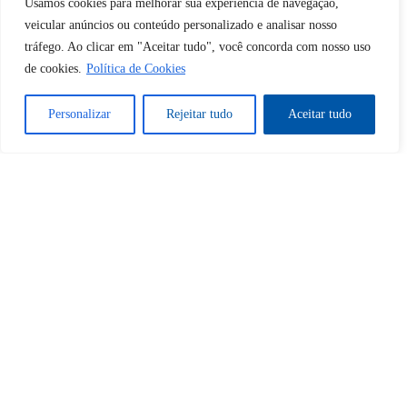
Usamos cookies para melhorar sua experiência de navegação,
desbloquear esta publicação?
veicular anúncios ou conteúdo personalizado e analisar nosso
tráfego. Ao clicar em "Aceitar tudo", você concorda com nosso uso
de cookies.
Política de Cookies
Desbloquear esquerda : 0
Personalizar
Rejeitar tudo
Aceitar tudo
Sim
Não
Tem certeza de que deseja
cancelar a assinatura?
Sim
Não