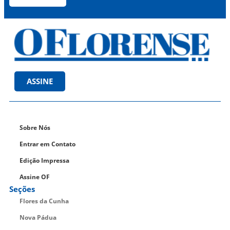
ASSINE
Sobre Nós
Entrar em Contato
Edição Impressa
Assine OF
Seções
Flores da Cunha
Nova Pádua