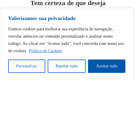
Tem certeza de que deseja
desbloquear esta publicação?
Valorizamos sua privacidade
Desbloquear esquerda : 0
Usamos cookies para melhorar sua experiência de navegação,
veicular anúncios ou conteúdo personalizado e analisar nosso
tráfego. Ao clicar em "Aceitar tudo", você concorda com nosso uso
Sim
Não
de cookies.
Política de Cookies
Personalizar
Rejeitar tudo
Aceitar tudo
Tem certeza de que deseja
cancelar a assinatura?
Sim
Não