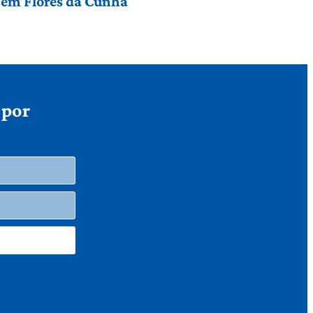
a em Flores da Cunha
 por