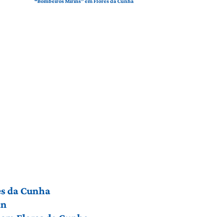
“Bombeiros Mirins” em Flores da Cunha
res da Cunha
an