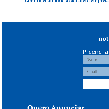
Como a economia atual afeta empresas
not
Preencha 
Quero Anunciar