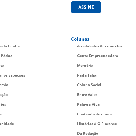
ASSINE
Colunas
es da Cunha
Atualidades Vitivinícolas
 Pádua
Gente Empreendedora
ica
Memória
rnos Especiais
Parla Talian
omia
Coluna Social
ação
Entre Vales
rtes
Palavra Viva
e
Conteúdo de marca
nidade
Histórias d’O Florense
Da Redação