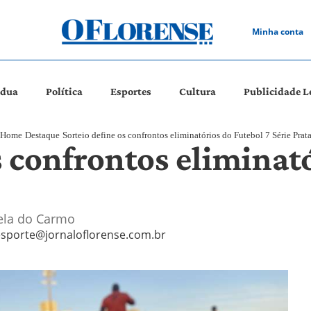
Minha conta
ádua
Política
Esportes
Cultura
Publicidade L
Home
Destaque
Sorteio define os confrontos eliminatórios do Futebol 7 Série Prat
s confrontos eliminat
ela do Carmo
sporte@jornaloflorense.com.br