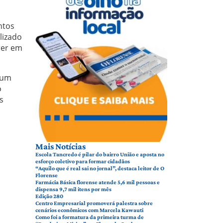
ntos
lizado
rer em
 um
o
s
Mais Notícias
Escola Tancredo é pilar do bairro União e aposta no
esforço coletivo para formar cidadãos
“Aquilo que é real sai no jornal”, destaca leitor de O
Florense
Farmácia Básica florense atende 5,6 mil pessoas e
dispensa 9,7 mil itens por mês
Edição 280
Centro Empresarial promoverá palestra sobre
cenários econômicos com Marcela Kawauti
Como foi a formatura da primeira turma de