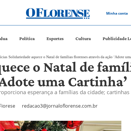
Minha conta
ádua
Política
Esportes
Cultura
Publicidade L
ícias
Solidariedade aquece o Natal de famílias florenses através da ação ‘Adote um
uece o Natal de famíl
 ‘Adote uma Cartinha’
roporciona esperança a famílias da cidade; cartinhas
Fiorese
redacao3@jornaloflorense.com.br