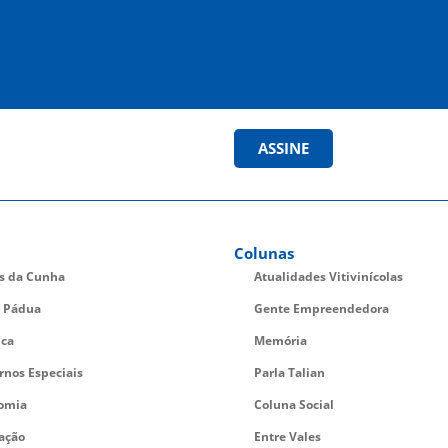
ASSINE
Colunas
es da Cunha
Atualidades Vitivinícolas
 Pádua
Gente Empreendedora
ica
Memória
rnos Especiais
Parla Talian
omia
Coluna Social
ação
Entre Vales