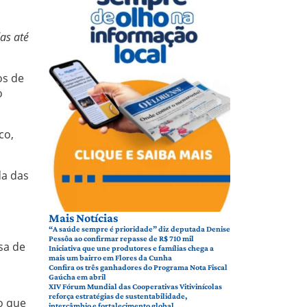
as até
os de
o
co,
da das
Mais Notícias
“A saúde sempre é prioridade” diz deputada Denise
Pessôa ao confirmar repasse de R$ 710 mil
sa de
Iniciativa que une produtores e famílias chega a
mais um bairro em Flores da Cunha
Confira os três ganhadores do Programa Nota Fiscal
Gaúcha em abril
XIV Fórum Mundial das Cooperativas Vitivinícolas
reforça estratégias de sustentabilidade,
o que
intercâmbio e fortalecimento global