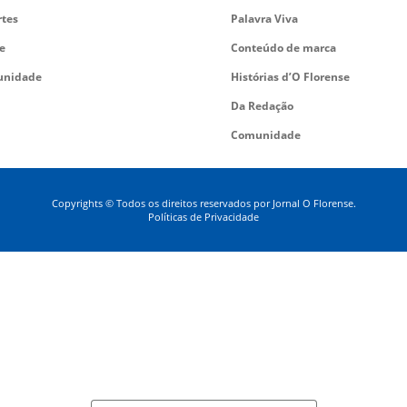
rtes
Palavra Viva
e
Conteúdo de marca
nidade
Histórias d’O Florense
Da Redação
Comunidade
Copyrights © Todos os direitos reservados por Jornal O Florense.
Políticas de Privacidade