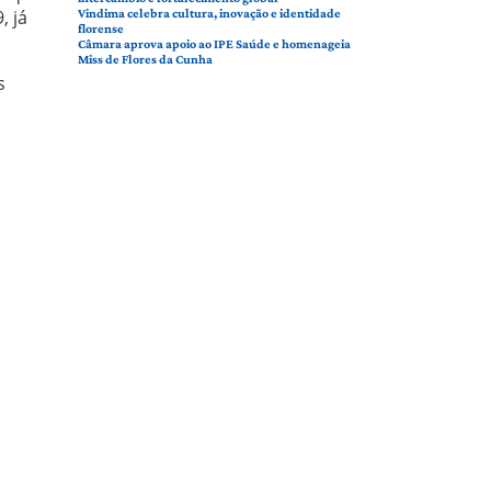
, já
Vindima celebra cultura, inovação e identidade
florense
Câmara aprova apoio ao IPE Saúde e homenageia
Miss de Flores da Cunha
s