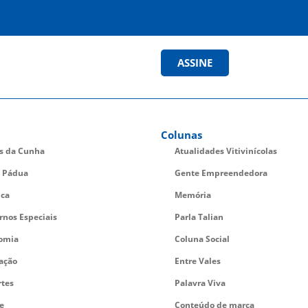
ASSINE
Colunas
es da Cunha
Atualidades Vitivinícolas
 Pádua
Gente Empreendedora
ica
Memória
rnos Especiais
Parla Talian
omia
Coluna Social
ação
Entre Vales
rtes
Palavra Viva
e
Conteúdo de marca