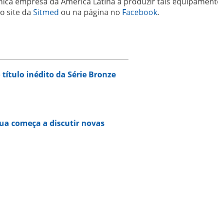
nica empresa da América Latina a produzir tais equipament
o site da
Sitmed
ou na página no
Facebook
.
 título inédito da Série Bronze
ua começa a discutir novas