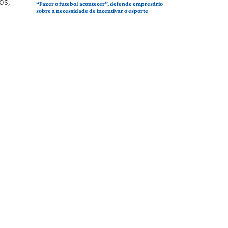
os,
“Fazer o futebol acontecer”, defende empresário
sobre a necessidade de incentivar o esporte