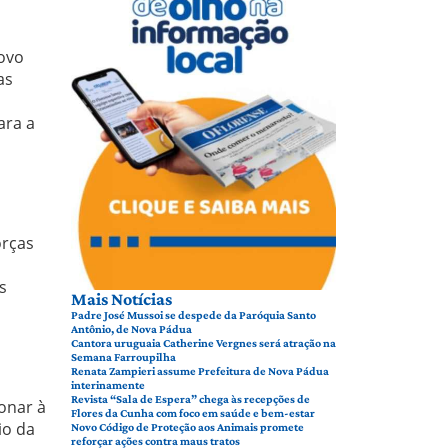
ovo
as
ara a
orças
s
Mais Notícias
Padre José Mussoi se despede da Paróquia Santo
Antônio, de Nova Pádua
Cantora uruguaia Catherine Vergnes será atração na
Semana Farroupilha
Renata Zampieri assume Prefeitura de Nova Pádua
interinamente
Revista “Sala de Espera” chega às recepções de
onar à
Flores da Cunha com foco em saúde e bem-estar
io da
Novo Código de Proteção aos Animais promete
reforçar ações contra maus tratos