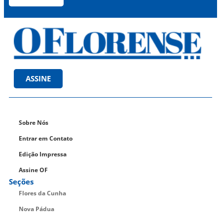
ASSINE
Sobre Nós
Entrar em Contato
Edição Impressa
Assine OF
Seções
Flores da Cunha
Nova Pádua