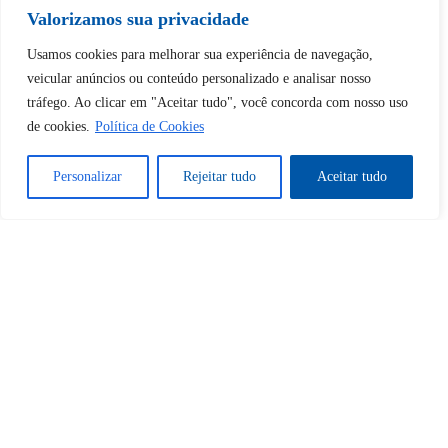
desbloquear esta publicação?
Valorizamos sua privacidade
Usamos cookies para melhorar sua experiência de navegação,
Desbloquear esquerda : 0
veicular anúncios ou conteúdo personalizado e analisar nosso
tráfego. Ao clicar em "Aceitar tudo", você concorda com nosso uso
de cookies.
Política de Cookies
Sim
Não
Personalizar
Rejeitar tudo
Aceitar tudo
Tem certeza de que deseja
cancelar a assinatura?
Sim
Não