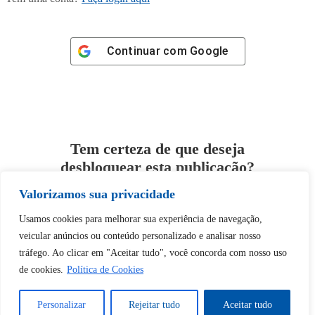
Continuar com
Google
Tem certeza de que deseja
desbloquear esta publicação?
Valorizamos sua privacidade
Desbloquear esquerda : 0
Usamos cookies para melhorar sua experiência de navegação,
veicular anúncios ou conteúdo personalizado e analisar nosso
Sim
Não
tráfego. Ao clicar em "Aceitar tudo", você concorda com nosso uso
de cookies.
Política de Cookies
Personalizar
Rejeitar tudo
Aceitar tudo