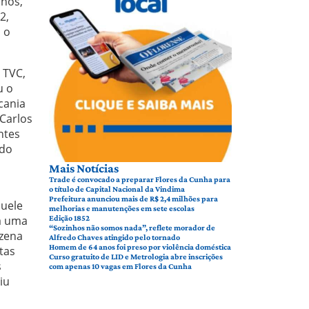
anos,
2,
 o
 TVC,
u o
cania
 Carlos
ntes
 do
Mais Notícias
Trade é convocado a preparar Flores da Cunha para
o título de Capital Nacional da Vindima
Prefeitura anunciou mais de R$ 2,4 milhões para
quele
melhorias e manutenções em sete escolas
ra uma
Edição 1852
“Sozinhos não somos nada”, reflete morador de
ezena
Alfredo Chaves atingido pelo tornado
Homem de 64 anos foi preso por violência doméstica
tas
Curso gratuito de LID e Metrologia abre inscrições
s
com apenas 10 vagas em Flores da Cunha
iu