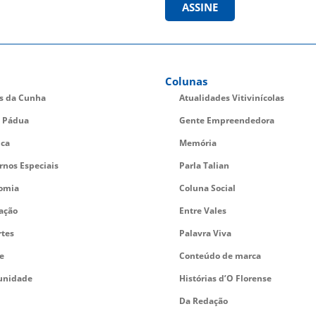
ASSINE
Colunas
es da Cunha
Atualidades Vitivinícolas
 Pádua
Gente Empreendedora
ica
Memória
rnos Especiais
Parla Talian
omia
Coluna Social
ação
Entre Vales
rtes
Palavra Viva
e
Conteúdo de marca
nidade
Histórias d’O Florense
Da Redação