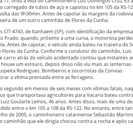
 17, tirou a vida do caminhoneiro Luiz Domingos Cruz, 63 
ão carregado de tubos de aço e capotou no km 105 da RS-12
 volta das 9h30min. Antes de capotar às margens da rodovia
aseira de um outro caminhão de Flores da Cunha.
s CIT-4743, de Itanhaem (SP), com identificação da empresa
io Prado, quando, próximo a uma curva, o motorista perde
a. Antes de capotar, o veículo ainda bateu na traseira do S
de Flores da Cunha. Conforme o condutor do caminhão, Luis
e carro atrás do veículo acidentado contou que instantes a
 houve um estouro, depois disso não viu mais as lanternas
suspeita Rodrigues. Bombeiros e socorristas da Convias
rar a vítima prensada entre as ferragens.
 o segundo em menos de seis meses com vítimas fatais, na
bus que transportava agricultores para Vacaria bateu cont
 Luiz Goularte Lemos, 46 anos. Antes disso, mais de uma d
dido entre o km 105 a 108 da RS-122. No entanto, entre tan
nho de 2005, o caminhoneiro catarinense Sebastião Martin
 o caminhão que ele dirigia chocou contra a rocha e após ca