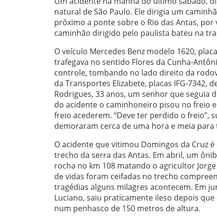
Um acidente na manhã do último sábado, dia
natural de São Paulo. Ele dirigia um caminh
próximo a ponte sobre o Rio das Antas, por
caminhão dirigido pelo paulista bateu na tr
O veículo Mercedes Benz modelo 1620, placa
trafegava no sentido Flores da Cunha-Antôn
controle, tombando no lado direito da rodovi
da Transportes Elizabete, placas IFG-7342, 
Rodrigues, 33 anos, um senhor que seguia d
do acidente o caminhoneiro pisou no freio e
freio acederem. “Deve ter perdido o freio”, 
demoraram cerca de uma hora e meia para ti
O acidente que vitimou Domingos da Cruz é
trecho da serra das Antas. Em abril, um ôni
rocha no km 108 matando o agricultor Jorge
de vidas foram ceifadas no trecho compreen
tragédias alguns milagres acontecem. Em ju
Luciano, saiu praticamente ileso depois que
num penhasco de 150 metros de altura.