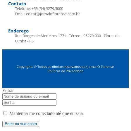
Contato
Telefone: +55 (54) 3279.3000
Email: editor@jornaloflorense.com.br
Endereço
Rua Borges de Medeiros 1771 - Térreo - 95270-000 - Flores da
Cunha - RS
Copyrights © Todos os direitos reservados por Jornal O Florense.
Políticas de Privacidade
Entrar
Mantenha-me conectado até que eu saia