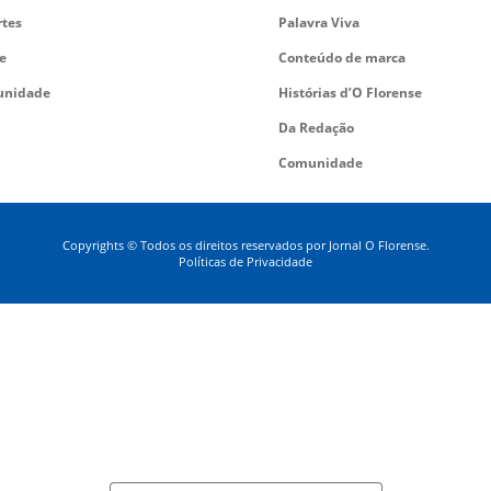
rtes
Palavra Viva
e
Conteúdo de marca
nidade
Histórias d’O Florense
Da Redação
Comunidade
Copyrights © Todos os direitos reservados por Jornal O Florense.
Políticas de Privacidade