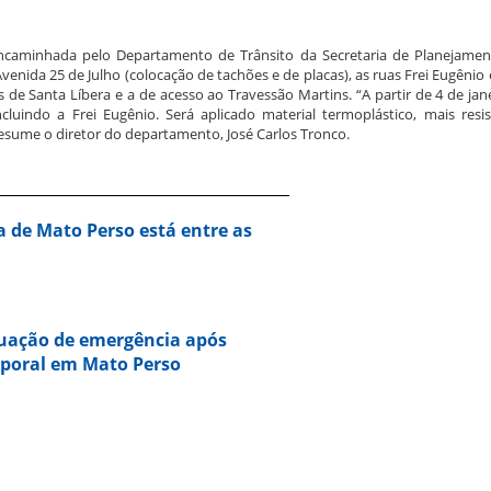
 encaminhada pelo Departamento de Trânsito da Secretaria de Planejamen
enida 25 de Julho (colocação de tachões e de placas), as ruas Frei Eugênio e
as de Santa Líbera e a de acesso ao Travessão Martins. “A partir de 4 de ja
luindo a Frei Eugênio. Será aplicado material termoplástico, mais resi
 resume o diretor do departamento, José Carlos Tronco.
a de Mato Perso está entre as
tuação de emergência após
mporal em Mato Perso