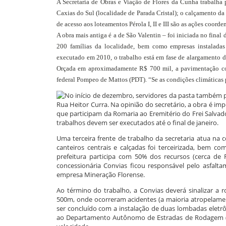
A Secretaria de Obras e Viação de Flores da Cunha trabalha p
Caxias do Sul (localidade de Parada Cristal); o calçamento da 
de acesso aos loteamentos Pérola I, II e III são as ações coord
A obra mais antiga é a de São Valentin – foi iniciada no fina
200 famílias da localidade, bem como empresas instalada
executado em 2010, o trabalho está em fase de alargamento da 
Orçada em aproximadamente R$ 700 mil, a pavimentação c
federal Pompeo de Mattos (PDT). “Se as condições climáticas 
No início de dezembro, servidores da pasta também 
Rua Heitor Curra. Na opinião do secretário, a obra é imp
que participam da Romaria ao Eremitério do Frei Salvado
trabalhos devem ser executados até o final de janeiro.
Uma terceira frente de trabalho da secretaria atua na
canteiros centrais e calçadas foi terceirizada, bem c
prefeitura participa com 50% dos recursos (cerca de
concessionária Convias ficou responsável pelo asfalt
empresa Mineração Florense.
Ao término do trabalho, a Convias deverá sinalizar a 
500m, onde ocorreram acidentes (a maioria atropelamen
ser concluído com a instalação de duas lombadas eletr
ao Departamento Autônomo de Estradas de Rodagem (D