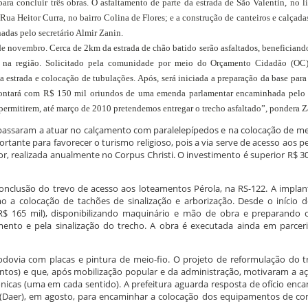
ara concluir três obras. O asfaltamento de parte da estrada de São Valentin, no 
Rua Heitor Curra, no bairro Colina de Flores; e a construção de canteiros e calçada
enadas pelo secretário Almir Zanin.
l de novembro. Cerca de 2km da estrada de chão batido serão asfaltados, beneficiand
s na região. Solicitado pela comunidade por meio do Orçamento Cidadão (OC)
estrada e colocação de tubulações. Após, será iniciada a preparação da base para 
ontará com R$ 150 mil oriundos de uma emenda parlamentar encaminhada pelo
permitirem, até março de 2010 pretendemos entregar o trecho asfaltado”, pondera Z
passaram a atuar no calçamento com paralelepípedos e na colocação de me
ortante para favorecer o turismo religioso, pois a via serve de acesso aos p
r, realizada anualmente no Corpus Christi. O investimento é superior R$ 30
 conclusão do trevo de acesso aos loteamentos Pérola, na RS-122. A impla
omo a colocação de tachões de sinalização e arborização. Desde o início 
 R$ 165 mil), disponibilizando maquinário e mão de obra e preparando o
amento e pela sinalização do trecho. A obra é executada ainda em parce
rodovia com placas e pintura de meio-fio. O projeto de reformulação do 
tos) e que, após mobilização popular e da administração, motivaram a a
ônicas (uma em cada sentido). A prefeitura aguarda resposta de ofício en
aer), em agosto, para encaminhar a colocação dos equipamentos de con