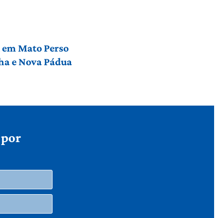
l em Mato Perso
nha e Nova Pádua
 por