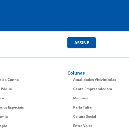
ASSINE
Colunas
es da Cunha
Atualidades Vitivinícolas
 Pádua
Gente Empreendedora
ica
Memória
rnos Especiais
Parla Talian
omia
Coluna Social
ação
Entre Vales