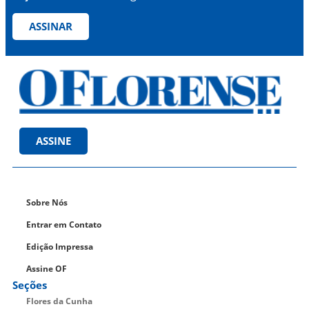
ASSINAR
ASSINE
Sobre Nós
Entrar em Contato
Edição Impressa
Assine OF
Seções
Flores da Cunha