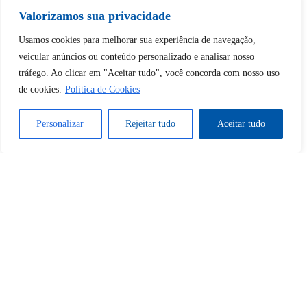
Valorizamos sua privacidade
Tem certeza de que deseja
Usamos cookies para melhorar sua experiência de navegação,
desbloquear esta publicação?
veicular anúncios ou conteúdo personalizado e analisar nosso
tráfego. Ao clicar em "Aceitar tudo", você concorda com nosso uso
de cookies.
Política de Cookies
Desbloquear esquerda : 0
Personalizar
Rejeitar tudo
Aceitar tudo
Sim
Não
Tem certeza de que deseja
cancelar a assinatura?