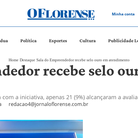
Minha conta
ádua
Política
Esportes
Cultura
Publicidade L
Home
Destaque
Sala do Empreendedor recebe selo ouro em atendimento
dedor recebe selo ou
com a iniciativa, apenas 21 (9%) alcançaram a aval
a
redacao4@jornaloflorense.com.br