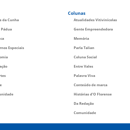
Colunas
es da Cunha
Atualidades Vitivinícolas
 Pádua
Gente Empreendedora
ica
Memória
rnos Especiais
Parla Talian
omia
Coluna Social
ação
Entre Vales
rtes
Palavra Viva
e
Conteúdo de marca
nidade
Histórias d’O Florense
Da Redação
Comunidade