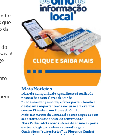
dedor
s que
o da
s do
sas. A
go
nto
Mais Notícias
Dia D da Campanha do Agasalho será realizado
quem
neste sábado em Flores da Cunha
“Não é só estar presente, é fazer parte”: famílias
destacam a importância da inclusão em eventos
como o TEAcelera em Flores da Cunha
Mais 450 metros da Estrada de Serra Negra devem
ser asfaltados até a festa da comunidade
Nova Pádua adota novo sistema de ensino e aposta
em tecnologia para elevar aprendizagem
Quais são as “raízes fortes” de Flores da Cunha?