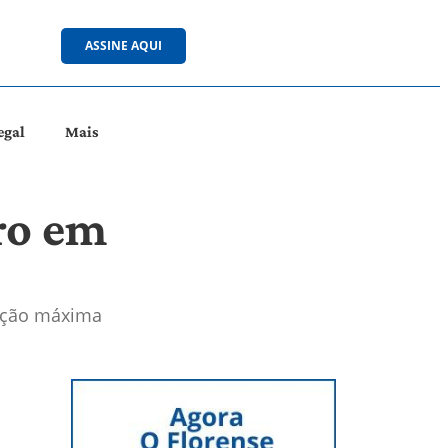
ASSINE AQUI
egal
Mais
ro em
iação máxima