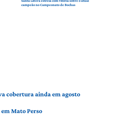
Santa Líbera estreia com vitória sobre o atual
campeão no Campeonato de Bochas
va cobertura ainda em agosto
l em Mato Perso