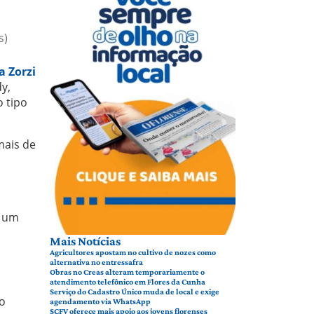
s)
a Zorzi
y,
o tipo
mais de
e um
Mais Notícias
Agricultores apostam no cultivo de nozes como
alternativa no entressafra
Obras no Creas alteram temporariamente o
atendimento telefônico em Flores da Cunha
Serviço do Cadastro Único muda de local e exige
o
agendamento via WhatsApp
SCFV oferece mais apoio aos jovens florenses