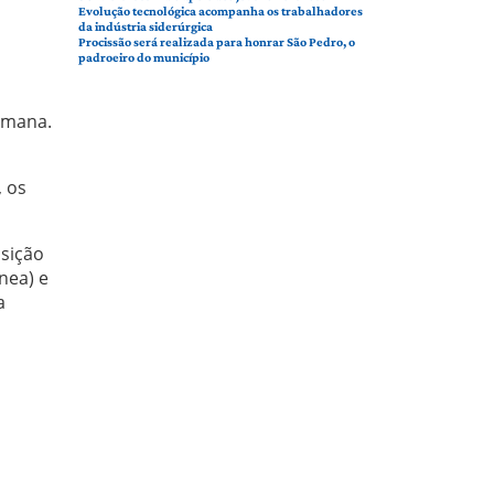
Evolução tecnológica acompanha os trabalhadores
da indústria siderúrgica
Procissão será realizada para honrar São Pedro, o
padroeiro do município
semana.
, os
nsição
nea) e
a