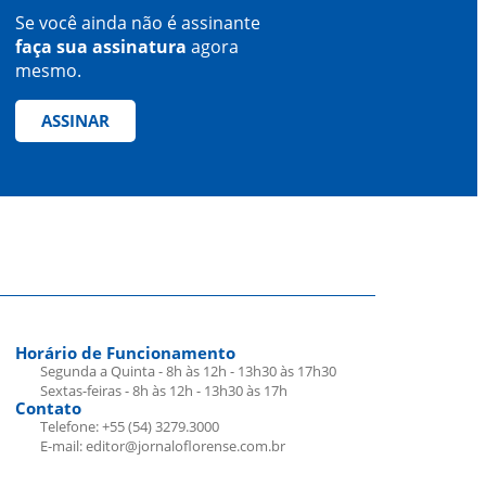
Se você ainda não é assinante
faça sua assinatura
agora
mesmo.
ASSINAR
Horário de Funcionamento
Segunda a Quinta - 8h às 12h - 13h30 às 17h30
Sextas-feiras - 8h às 12h - 13h30 às 17h
Contato
Telefone: +55 (54) 3279.3000
E-mail: editor@jornaloflorense.com.br