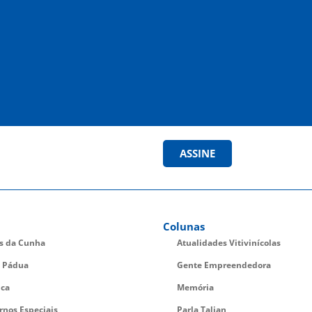
ASSINE
Colunas
es da Cunha
Atualidades Vitivinícolas
 Pádua
Gente Empreendedora
ica
Memória
rnos Especiais
Parla Talian