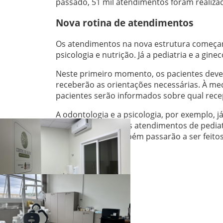
passado, 51 mil atendimentos foram realiza
Nova rotina de atendimentos
Os atendimentos na nova estrutura começam 
psicologia e nutrição. Já a pediatria e a gi
Neste primeiro momento, os pacientes devem
receberão as orientações necessárias. À med
pacientes serão informados sobre qual rece
A odontologia e a psicologia, por exemplo, 
estiver concluída, os atendimentos de ped
de ginecologia também passarão a ser feito
recepção atual.