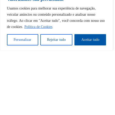
Usamos cookies para melhorar sua experiência de navegação,
veicular anúncios ou conteúdo personalizado e analisar nosso
Continuar com
Google
tráfego. Ao clicar em "Aceitar tudo", você concorda com nosso uso
de cookies.
Política de Cookies
Personalizar
Rejeitar tudo
Aceitar tudo
Tem certeza de que deseja
desbloquear esta publicação?
Desbloquear esquerda : 0
Sim
Não