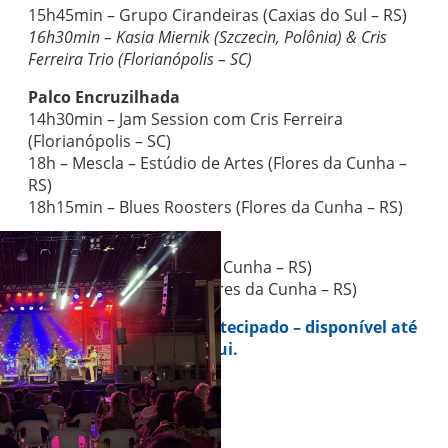
15h45min – Grupo Cirandeiras (Caxias do Sul – RS)
16h30min – Kasia Miernik (Szczecin, Polônia) & Cris
Ferreira Trio (Florianópolis – SC)
Palco Encruzilhada
14h30min – Jam Session com Cris Ferreira
(Florianópolis – SC)
18h – Mescla – Estúdio de Artes (Flores da Cunha –
RS)
18h15min – Blues Roosters (Flores da Cunha – RS)
Palco Pôr do Sol
14h50min – JET (Flores da Cunha – RS)
17h – Menega’s Band (Flores da Cunha – RS)
Adquira seu ingresso antecipado – disponível até
domingo (8) clicando aqui.