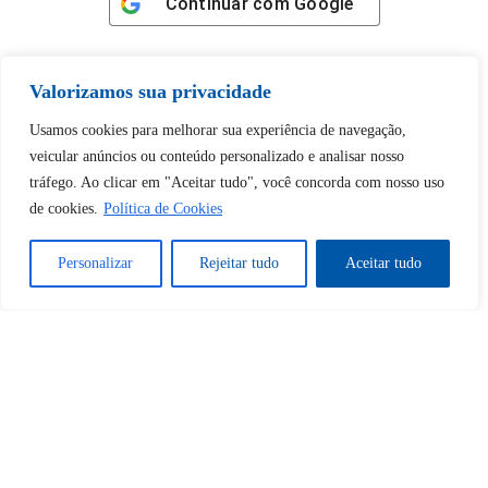
Continuar com
Google
Valorizamos sua privacidade
Usamos cookies para melhorar sua experiência de navegação,
Tem certeza de que deseja
veicular anúncios ou conteúdo personalizado e analisar nosso
desbloquear esta publicação?
tráfego. Ao clicar em "Aceitar tudo", você concorda com nosso uso
de cookies.
Política de Cookies
Desbloquear esquerda : 0
Personalizar
Rejeitar tudo
Aceitar tudo
Sim
Não