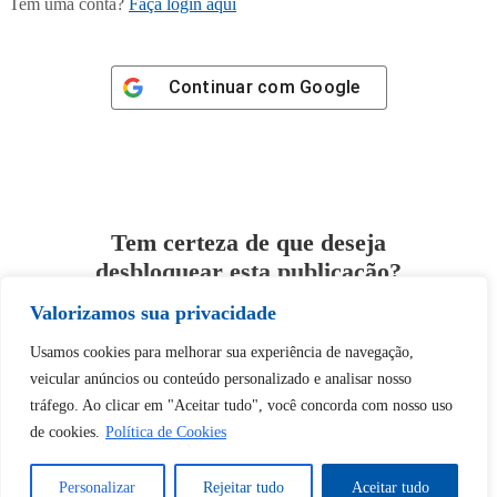
Tem uma conta?
Faça login aqui
Continuar com
Google
Tem certeza de que deseja
desbloquear esta publicação?
Valorizamos sua privacidade
Desbloquear esquerda : 0
Usamos cookies para melhorar sua experiência de navegação,
veicular anúncios ou conteúdo personalizado e analisar nosso
Sim
Não
tráfego. Ao clicar em "Aceitar tudo", você concorda com nosso uso
de cookies.
Política de Cookies
Personalizar
Rejeitar tudo
Aceitar tudo