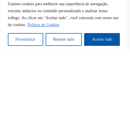
Usamos cookies para melhorar sua experiência de navegação,
Desbloquear esquerda : 0
veicular anúncios ou conteúdo personalizado e analisar nosso
tráfego. Ao clicar em "Aceitar tudo", você concorda com nosso uso
de cookies.
Política de Cookies
Sim
Não
Personalizar
Rejeitar tudo
Aceitar tudo
Tem certeza de que deseja
cancelar a assinatura?
Sim
Não