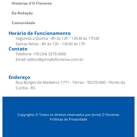
Histórias d’O Florense
Da Redação
Comunidade
Horário de Funcionamento
Segunda a Quinta - 8h às 12h - 13h30 às 17h30
Sextas-feiras - 8h às 12h - 13h30 às 17h
Contato
Telefone: +55 (54) 3279.3000
Email: editor@jornaloflorense.com.br
Endereço
Rua Borges de Medeiros 1771 - Térreo - 95270-000 - Flores da
Cunha - RS
Copyrights © Todos os direitos reservados por Jornal O Florense.
Políticas de Privacidade