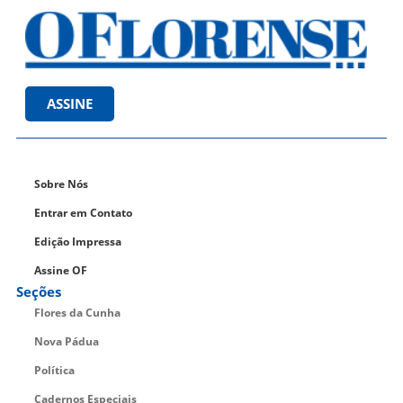
ASSINE
Sobre Nós
Entrar em Contato
Edição Impressa
Assine OF
Seções
Flores da Cunha
Nova Pádua
Política
Cadernos Especiais